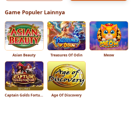
Game Populer Lainnya
Asian Beauty
Treasures Of Odin
Meow
Captain Golds Fortune
Age Of Discovery