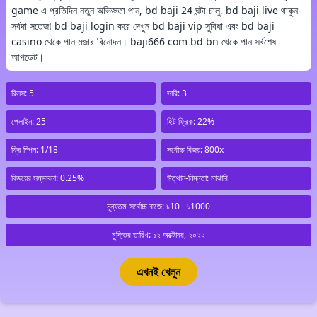
game এ প্রতিদিন নতুন অভিজ্ঞতা পান, bd baji 24 ঘন্টা চালু, bd baji live থাকুন
সর্বদা সতেজ! bd baji login করে দেখুন bd baji vip সুবিধা এবং bd baji
casino থেকে পান মজার বিনোদন। baji666 com bd bn থেকে পান সর্বশেষ
আপডেট।
রিলস: 5
সারি: 3
পেলাইন: 25
হিট ফ্রিক: 22%
ফ্রি স্পিন: 1/18
সর্বোচ্চ বিজয়: 800x
বিজয়ের সম্ভাবনা: 0.25%
উত্থান-নিম্নতা: মাঝারি
নূন্যতম-সর্বোচ্চ বাজে: ৳10 - ৳1000
মুক্তির তারিখ: ১২ অক্টোবর, ২০২২
এখনই খেলুন