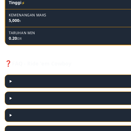
Tinggi
⚡
KEMENANGAN MAKS
5,000
x
TARUHAN MIN
0.20
IDR
❓
FAQ - Ride 'em Cowboy