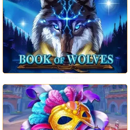
Book Of Wolves