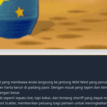
ot yang membawa Anda langsung ke jantung Wild West yang penuh
ran harta karun di padang pasir. Dengan visual yang tajam dan te
angan besar.
 seperti sepatu bot, topi koboi, dan bintang sheriff yang dapat m
mbol Scatter, memberikan peluang bagi pemain untuk meningkatkan 