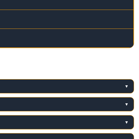
▼
▼
▼