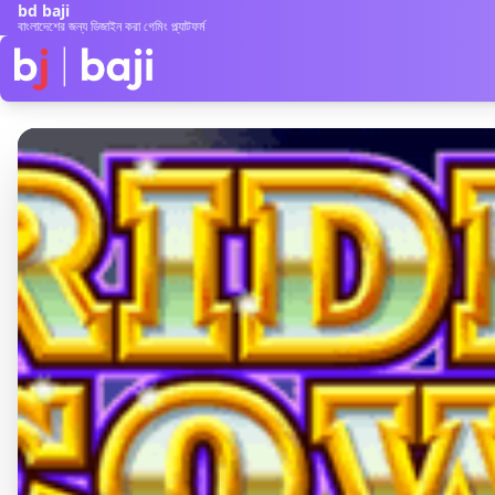
bd baji
বাংলাদেশের জন্য ডিজাইন করা গেমিং প্ল্যাটফর্ম