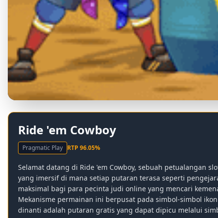
▶
Ride 'em Cowboy
Pragmatic Play
RTP 96.05%
Selamat datang di Ride 'em Cowboy, sebuah petualangan sl
yang imersif di mana setiap putaran terasa seperti pengeja
maksimal bagi para pecinta judi online yang mencari kemen
Mekanisme permainan ini berpusat pada simbol-simbol ikonik
dinanti adalah putaran gratis yang dapat dipicu melalui si